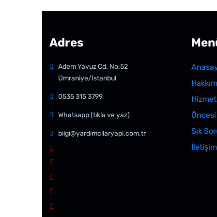
Adres
Men
Adem Yavuz Cd. No:52
Anasay
Ümraniye/İstanbul
Hakkım
0535 315 3799
Hizmet
Öncesi
Whatsapp (tıkla ve yaz)
Sık Sor
bilgi@yardimcilaryapi.com.tr
İletişim