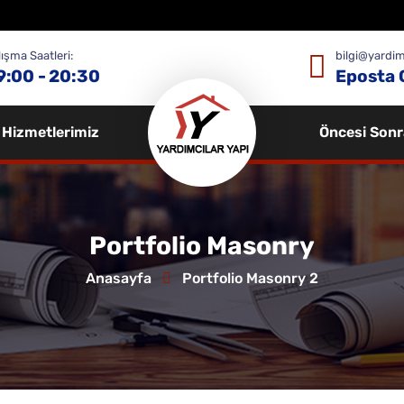
ışma Saatleri:
bilgi@yardim
9:00 - 20:30
Eposta 
Hizmetlerimiz
Öncesi Sonr
Portfolio Masonry
Anasayfa
Portfolio Masonry 2